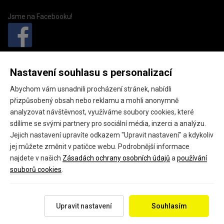
Jsme na Facebooku!
PivkoDomu.cz
Nastavení souhlasu s personalizací
Pivkodomu.cz (provozovatel GEO fashion s.r.o.),
Abychom vám usnadnili procházení stránek, nabídli
Náměstí starosty Pavla 15,
přizpůsobený obsah nebo reklamu a mohli anonymně
Kladno, 27201
analyzovat návštěvnost, využíváme soubory cookies, které
sdílíme se svými partnery pro sociální média, inzerci a analýzu.
IČ: 24145301
Jejich nastavení upravíte odkazem "Upravit nastavení" a kdykoliv
DIČ: CZ24145301
jej můžete změnit v patičce webu. Podrobnější informace
najdete v našich
Zásadách ochrany osobních údajů
a
používání
souborů cookies
.
Copyright 2026 ©
PivkoDomu.cz
Všechna práva vyhrazena.
Upravit nastavení
Souhlasím