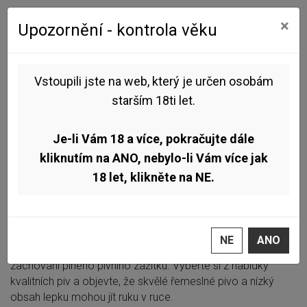
0
0
×
Upozornění - kontrola věku
Úvod
Bez lepku
Vstoupili jste na web, který je určen osobám
Bez lepku
starším 18ti let.
Objevte bezlepková a gluten reduced piva, která si můžete
Je-li Vám 18 a více, pokračujte dále
vychutnat i při omezení příjmu lepku. V této kategorii
najdete pečlivě vybraná řemeslná piva s nízkým obsahem
kliknutím na ANO, nebylo-li Vám více jak
lepku, aniž by utrpěla jejich chuť, aroma nebo charakter.
18 let, klikněte na NE.
Nabízíme světlé ležáky, IPA, ALE i speciální pivní styly od
českých pivovarů. Bezlepkové pivo je vhodnou volbou pro
milovníky piva s citlivostí na lepek nebo pro ty, kteří hledají
alternativu k běžným pivům. Gluten reduced piva procházejí
NE
ANO
speciálním procesem, který výrazně snižuje obsah lepku při
zachování plného pivního zážitku. Vyberte si z nabídky
kvalitních piv a objevte, že skvělé řemeslné pivo a nízký
obsah lepku mohou jít ruku v ruce.