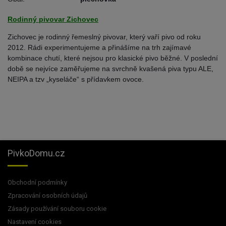
Rodinný pivovar Zichovec
Zichovec je rodinný řemeslný pivovar, který vaří pivo od roku
2012. Rádi experimentujeme a přinášíme na trh zajímavé
kombinace chutí, které nejsou pro klasické pivo běžné. V poslední
době se nejvíce zaměřujeme na svrchně kvašená piva typu ALE,
NEIPA a tzv „kyseláče“ s přídavkem ovoce.
PivkoDomu.cz
Obchodní podmínky
Zpracování osobních údajů
Zásady používání souboru cookie
Nastavení cookies