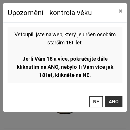
0
0
×
Upozornění - kontrola věku
Úvod
Pivo dle stylu
Sour (Kyseláč)
Rodinný pivovar Zichovec - Salzgeist 11° 0,5l (Gose)
Vstoupili jste na web, který je určen osobám
starším 18ti let.
NOVINKA
TOP
Je-li Vám 18 a více, pokračujte dále
kliknutím na ANO, nebylo-li Vám více jak
18 let, klikněte na NE.
NE
ANO