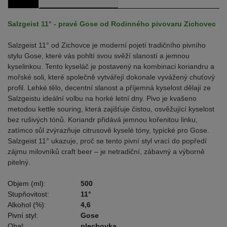
Salzgeist 11° - pravé Gose od Rodinného pivovaru Zichovec
Salzgeist 11° od Zichovce je moderní pojetí tradičního pivního
stylu Gose, které vás pohltí svou svěží slaností a jemnou
kyselinkou. Tento kyseláč je postavený na kombinaci koriandru a
mořské soli, které společně vytvářejí dokonale vyvážený chuťový
profil. Lehké tělo, decentní slanost a příjemná kyselost dělají ze
Salzgeistu ideální volbu na horké letní dny. Pivo je kvašeno
metodou kettle souring, která zajišťuje čistou, osvěžující kyselost
bez rušivých tónů. Koriandr přidává jemnou kořenitou linku,
zatímco sůl zvýrazňuje citrusově kyselé tóny, typické pro Gose.
Salzgeist 11° ukazuje, proč se tento pivní styl vrací do popředí
zájmu milovníků craft beer – je netradiční, zábavný a výborně
pitelný.
Objem (ml):
500
Stupňovitost:
11°
Alkohol (%):
4,6
Pivní styl:
Gose
Obal:
plechovka