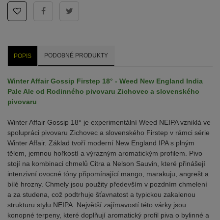
PODOBNÉ PRODUKTY
POPIS
Winter Affair Gossip Firstep 18° - Weed New England India
Pale Ale od Rodinného pivovaru Zichovec a slovenského
pivovaru
Winter Affair Gossip 18° je experimentální Weed NEIPA vzniklá ve
spolupráci pivovaru Zichovec a slovenského Firstep v rámci série
Winter Affair. Základ tvoří moderní New England IPA s plným
tělem, jemnou hořkostí a výrazným aromatickým profilem. Pivo
stojí na kombinaci chmelů Citra a Nelson Sauvin, které přinášejí
intenzivní ovocné tóny připomínající mango, marakuju, angrešt a
bílé hrozny. Chmely jsou použity především v pozdním chmelení
a za studena, což podtrhuje šťavnatost a typickou zakalenou
strukturu stylu NEIPA. Největší zajímavostí této várky jsou
konopné terpeny, které doplňují aromatický profil piva o bylinné a