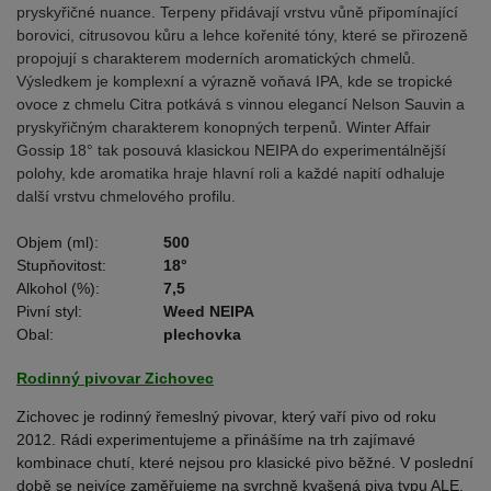
pryskyřičné nuance. Terpeny přidávají vrstvu vůně připomínající
borovici, citrusovou kůru a lehce kořenité tóny, které se přirozeně
propojují s charakterem moderních aromatických chmelů.
Výsledkem je komplexní a výrazně voňavá IPA, kde se tropické
ovoce z chmelu Citra potkává s vinnou elegancí Nelson Sauvin a
pryskyřičným charakterem konopných terpenů. Winter Affair
Gossip 18° tak posouvá klasickou NEIPA do experimentálnější
polohy, kde aromatika hraje hlavní roli a každé napití odhaluje
další vrstvu chmelového profilu.
Objem (ml):
500
Stupňovitost:
18°
Alkohol (%):
7,5
Pivní styl:
Weed NEIPA
Obal:
plechovka
Rodinný pivovar Zichovec
Zichovec je rodinný řemeslný pivovar, který vaří pivo od roku
2012. Rádi experimentujeme a přinášíme na trh zajímavé
kombinace chutí, které nejsou pro klasické pivo běžné. V poslední
době se nejvíce zaměřujeme na svrchně kvašená piva typu ALE,