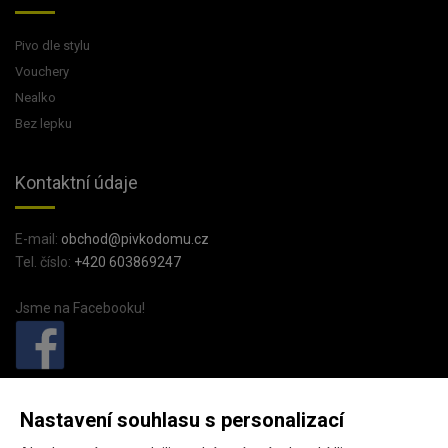
Pivo dle stylu
Vouchery
Nealko
Bez lepku
Kontaktní údaje
E-mail:
obchod@pivkodomu.cz
Tel. číslo:
+420 603869247
Jsme na Facebooku!
PivkoDomu.cz
Nastavení souhlasu s personalizací