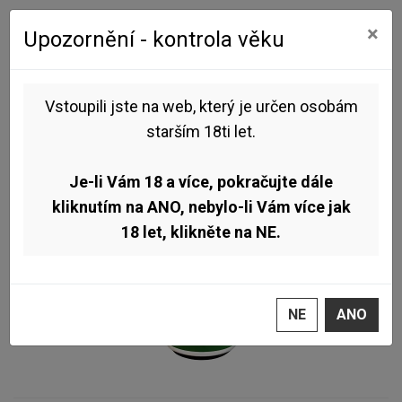
0
0
×
Upozornění - kontrola věku
Úvod
Pivo dle stylu
New England IPA
Rodinný pivovar Zichovec w/ Firstep - Winter Affair Gossip 18° 0,5l
(Weed NEIPA)
Vstoupili jste na web, který je určen osobám
starším 18ti let.
TOP
Je-li Vám 18 a více, pokračujte dále
kliknutím na ANO, nebylo-li Vám více jak
18 let, klikněte na NE.
NE
ANO