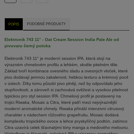
PODOBNÉ PRODUKTY
POPIS
Elektronik 743 11° - Oat Cream Session India Pale Ale od
pivovaru černý potoka
Elektronik 743 11° je moderní session IPA, která stojí na
výrazném chmelovém profilu a lehkém, skvěle pitelném těle.
Základ tvoří kombinace ovesného sladu a ovesných vloček, které
pivu dodávají jemnou zakalenost, hebkou texturu a krémový pocit
v ústech. Díky tomu působí pivo plněji, než by odpovídalo jeho
stupňovitosti, a zároveň si zachovává svěžest a vysokou pitelnost
typickou pro styl session IPA. Chmelový profil je postavený na
trojici Riwaka, Mosaic a Citra, které patří mezi nejvýraznější
moderní aromatické chmely. Riwaka přináší intenzivní citrusový
charakter s nádechem růžového grapefruitu, Mosaic dodává
komplexitu tropického ovoce a lehce pryskyřičný podtón, zatímco
Citra uzavírá celek šťavnatými tóny manga a medového melounu.
Výsledkem je šťavnatá, zakalená IPA s výraznou aromatikou,