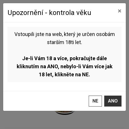
0
0
×
Upozornění - kontrola věku
Úvod
Pivo dle stylu
New England IPA
černý potoka - Elektronik 743 11° 0,5l (Oat Cream Session IPA)
Vstoupili jste na web, který je určen osobám
starším 18ti let.
TOP
Je-li Vám 18 a více, pokračujte dále
kliknutím na ANO, nebylo-li Vám více jak
18 let, klikněte na NE.
NE
ANO