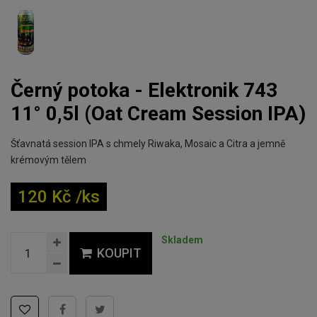
černý potoka - Elektronik 743
11° 0,5l (Oat Cream Session IPA)
Šťavnatá session IPA s chmely Riwaka, Mosaic a Citra a jemně
krémovým tělem
120 Kč /ks
Skladem
KOUPIT