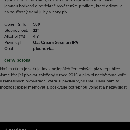
jemnou hořkostí a perfektně vyváženým profilem, který odkazuje
na současný trend juicy a hazy piv.
Objem (ml):
500
Stupňovitost:
11°
Alkohol (%):
4,7
Pivní styl:
Oat Cream Session IPA
Obal:
plechovka
černy potoka
Naším cílem je vařit jedny z nejlepších řemeslných piv v republice.
Jsme létající pivovar založený v roce 2016 a piva si necháváme vařit
v řemeslných pivovarech, které si pečlivě vybíráme. Dává nám to
možnost experimentovat a poskytuje potřebnou volnost a nezávislost.
PivkoDomu.cz