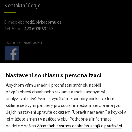
Kontaktní údaje
E-mail:
obchod@pivkodomu.cz
Tel. číslo:
+420 603869247
Jsme na Facebooku!
PivkoDomu.cz
Nastavení souhlasu s personalizací
Pivkodomu.cz (provozovatel GEO fashion s.r.o.),
Abychom vám usnadnili procházení stránek, nabídli
Náměstí starosty Pavla 15,
přizpůsobený obsah nebo reklamu a mohli anonymně
Kladno, 27201
analyzovat návštěvnost, využíváme soubory cookies, které
sdílíme se svými partnery pro sociální média, inzerci a analýzu.
IČ: 24145301
Jejich nastavení upravíte odkazem "Upravit nastavení" a kdykoliv
DIČ: CZ24145301
jej můžete změnit v patičce webu. Podrobnější informace
najdete v našich
Zásadách ochrany osobních údajů
a
používání