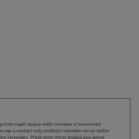
ři prvním napití zaujme svěží charakter a harmonická
no pije a neztrácí svůj osvěžující charakter ani po delším
aného červeňáku. Právě tento chmel dodává pivu jemné