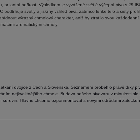
, brilantní hořkost. Výsledkem je vyvážené světlé výčepní pivo s 29 IB
dtrhuje světlý a jiskrný vzhled piva, zatímco lehké tělo a čistý profil 
bídnout výrazný chmelový charakter, aniž by ztratilo svou každodenní př
omácími aromatickými chmely.
setkání dvojice z Čech a Slovenska. Seznámení proběhlo právě díky pi
áním nejkvalitnějšího chmele. Budova našeho pivovaru v minulosti slo
ích surovin. Hlavně chceme experimentovat s novými odrůdami žateckéh