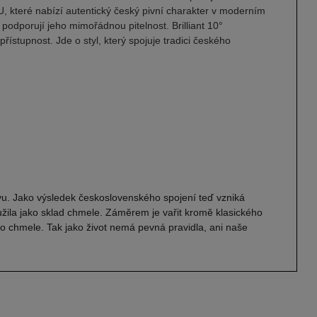
U, které nabízí autentický český pivní charakter v moderním
podporují jeho mimořádnou pitelnost. Brilliant 10°
ístupnost. Jde o styl, který spojuje tradici českého
vu. Jako výsledek československého spojení teď vzniká
užila jako sklad chmele. Záměrem je vařit kromě klasického
o chmele. Tak jako život nemá pevná pravidla, ani naše