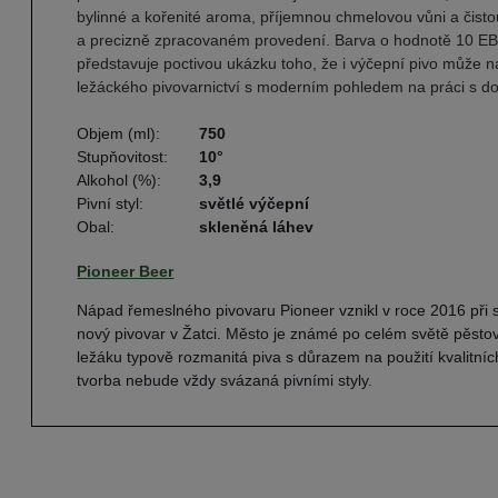
bylinné a kořenité aroma, příjemnou chmelovou vůni a čistou
a precizně zpracovaném provedení. Barva o hodnotě 10 EBC po
představuje poctivou ukázku toho, že i výčepní pivo může na
ležáckého pivovarnictví s moderním pohledem na práci s d
Objem (ml):
750
Stupňovitost:
10°
Alkohol (%):
3,9
Pivní styl:
světlé výčepní
Obal:
skleněná láhev
Pioneer Beer
Nápad řemeslného pivovaru Pioneer vznikl v roce 2016 při 
nový pivovar v Žatci. Město je známé po celém světě pěstov
ležáku typově rozmanitá piva s důrazem na použití kvalitn
tvorba nebude vždy svázaná pivními styly.