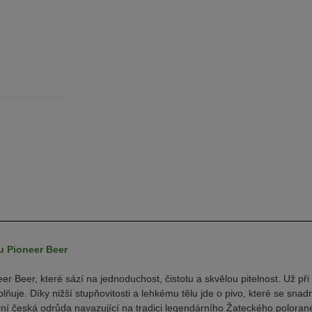
ru Pioneer Beer
neer Beer, které sází na jednoduchost, čistotu a skvělou pitelnost. Už p
plňuje. Díky nižší stupňovitosti a lehkému tělu jde o pivo, které se snad
derní česká odrůda navazující na tradici legendárního Žateckého polor