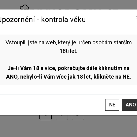
Upozornění - kontrola věku
NEALKO
VOUCHERY
BLOG
Vstoupili jste na web, který je určen osobám starším
10° 0,75l (světlé výčepní)
18ti let.
Pioneer Beer - Brilliant 
NOVINKA
Je-li Vám 18 a více, pokračujte dále kliknutím na
Brilliant 10° – svěží výčepní pivo s chmelem Saaz Bri
ANO, nebylo-li Vám více jak 18 let, klikněte na NE.
Toto zboží aktuálně
nelze objednat
, jelikož ne
NE
ANO