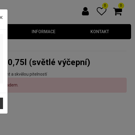
0
0
×
INFORMACE
KONTAKT
10° 0,75l (světlé výčepní)
llant a skvělou pitelností
ní skladem.