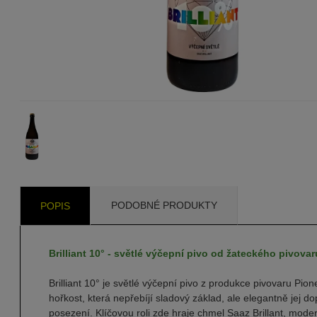
PODOBNÉ PRODUKTY
POPIS
Brilliant 10° - světlé výčepní pivo od žateckého pivova
Brilliant 10° je světlé výčepní pivo z produkce pivovaru Pio
hořkost, která nepřebíjí sladový základ, ale elegantně jej do
posezení. Klíčovou roli zde hraje chmel Saaz Brillant, mo