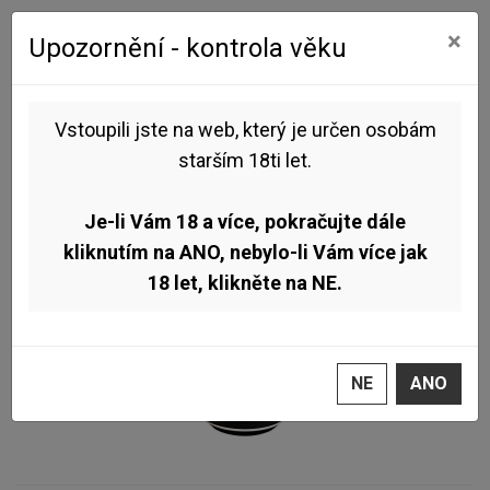
0
0
×
Upozornění - kontrola věku
Úvod
Pivo dle stylu
Ležák - Lager
Pivovar Brewnicorn - Pivorožec 11° 0,5l (světlý ležák)
Vstoupili jste na web, který je určen osobám
starším 18ti let.
Je-li Vám 18 a více, pokračujte dále
kliknutím na ANO, nebylo-li Vám více jak
18 let, klikněte na NE.
NE
ANO