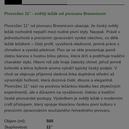
Pivorožec 11° - světlý ležák od pivovaru Brewnicorn
Pivorožec 11° od pivovaru Brewnicorn ukazuje, že český světlý
ležák rozhodně nepatří mezi nudné pivní styly. Naopak. Právě v
jednoduchosti a precizním zpracování vyniká všechno, co dělá
ležák ležákem – čistý profil, vyvážená sladovost, jemná práce s
chmelem a vysoká pitelnost. Pivo se ve skle prezentuje jasně
zlatou barvou s hustou bílou pěnou, která drží a podtrhuje tradiční
charakter stylu. Hlavní roli zde hraje žatecký chmel, jehož jemně
kořenité a lehce bylinné aroma vytváří typický český podpis. V
chuti se objevuje příjemná sladová linka doplněná střední až
výraznější hořkostí, která doznívá čistě, dlouze a elegantně.
Pivorožec 11° sází na poctivou ležáckou klasiku bez zbytečných
experimentů, ale s důrazem na vyváženost, čistotu a tradiční
české pivovarské postupy. Výsledkem je světlý ležák s moderním
craft přístupem, který spojuje klasickou českou pivní kulturu s
precizním zpracováním současného řemeslného pivovaru.
Objem (ml):
500
Stupňovitost:
11°