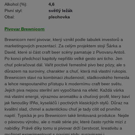
Alkohol (%):
4,6
Pivní styl:
světlý ležák
Obal:
plechovka
Pivovar Brewnicorn
Brewnicorn není pivovar, který vznikl podle tabulek investorů a
marketingových prezentací. Za celým projektem stojí Šárka a
David, které si část craft beer scény pamatuje z Pivovaru Antoš.
Po konci předchozí kapitoly nepřišlo velké gesto ani ticho. Jen
chuť pokračovat dál. Vařit poctivé řemeslné pivo bez pózy, ale s
důrazem na suroviny, charakter a chuť, která má vlastní rukopis.
Brewnicorn staví na kombinaci zkušeností, sládkovského řemesla
a lehce nespoutaného přístupu k modernímu craft beer světu.
Jejich piva nejsou sterilní ani vypočítaná na efekt. Každá várka
má vlastní energii, výraznou aromatiku a chuťový profil, který baví
jak fanoušky IPAs, kyseláčů i poctivých klasických stylů. Důraz na
kvalitní slad, chmel a autentickou chuť je tady cítit od prvního
napití. Typická je pro Brewnicorn také limitovaná produkce. Nejde
o pásovou výrobu, ale o malé série piv, které často rychle mizí z
nabídky. Právě díky tomu si pivovar drží čerstvost, kreativitu a
možnost experimentovat s novými styly, surovinami i