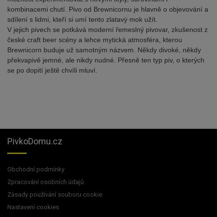
kombinacemi chutí. Pivo od Brewnicornu je hlavně o objevování a
sdílení s lidmi, kteří si umí tento zlatavý mok užít.
V jejich pivech se potkává moderní řemeslný pivovar, zkušenost z
české craft beer scény a lehce mytická atmosféra, kterou
Brewnicorn buduje už samotným názvem. Někdy divoké, někdy
překvapivě jemné, ale nikdy nudné. Přesně ten typ piv, o kterých
se po dopití ještě chvíli mluví.
PivkoDomu.cz
Obchodní podmínky
Zpracování osobních údajů
Zásady používání souboru cookie
Nastavení cookies