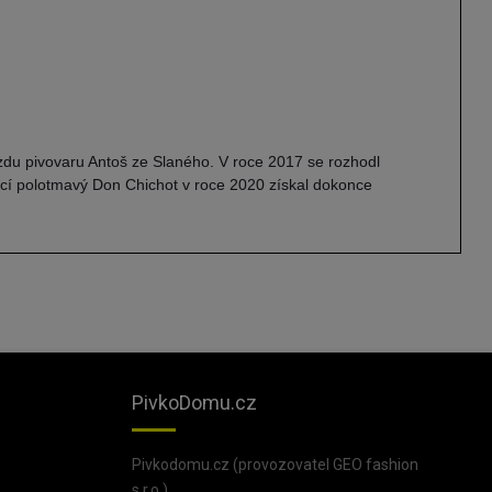
jezdu pivovaru Antoš ze Slaného. V roce 2017 se rozhodl
jící polotmavý Don Chichot v roce 2020 získal dokonce
PivkoDomu.cz
Pivkodomu.cz (provozovatel GEO fashion
s.r.o.),