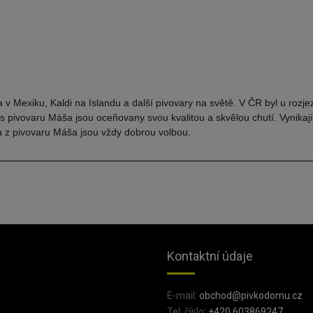
na v Mexiku, Kaldi na Islandu a další pivovary na světě. V ČR byl u roz
 s pivovaru Máša jsou oceňovany svou kvalitou a skvělou chutí. Vynika
a z pivovaru Máša jsou vždy dobrou volbou.
Kontaktní údaje
E-mail:
obchod@pivkodomu.cz
Tel. číslo:
+420 603869247