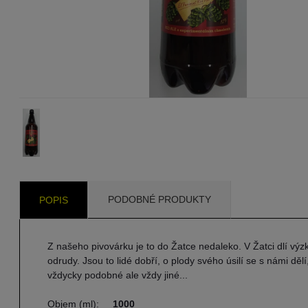
PODOBNÉ PRODUKTY
POPIS
Z našeho pivovárku je to do Žatce nedaleko. V Žatci dlí výz
odrudy. Jsou to lidé dobří, o plody svého úsilí se s námi d
vždycky podobné ale vždy jiné...
Objem (ml):
1000