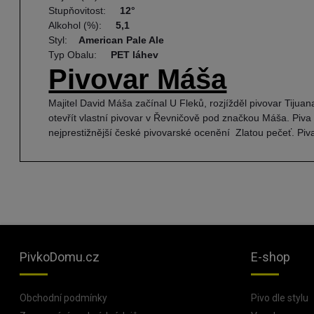
Stupňovitost:
12°
Alkohol (%):
5,1
Styl:
American Pale Ale
Typ Obalu:
PET láhev
Pivovar Máša
Majitel David Máša začínal U Fleků, rozjížděl pivovar Tijua
otevřít vlastní pivovar v Řevničově pod značkou Máša. Piva
nejprestižnější české pivovarské ocenění Zlatou pečeť. Piv
PivkoDomu.cz
E-shop
Obchodní podmínky
Pivo dle stylu