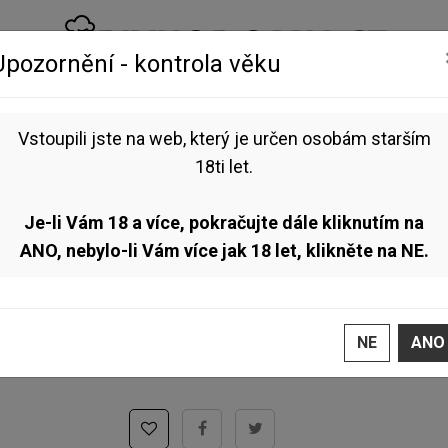
Upozornění - kontrola věku
NEALKO
VOUCHERY
BLOG
Vstoupili jste na web, který je určen osobám starším
E 12° 1l (American Pale Ale)
18ti let.
Pivovar Máša - EXPeriment RED ALE 12° 1l (American
Je-li Vám 18 a více, pokračujte dále kliknutím na
Pale Ale)
ANO, nebylo-li Vám více jak 18 let, klikněte na NE.
Řada piv z experimentálních novošlechtěných chmelů
(plzeňský, vídeňský a mnichovský).
Toto zboží aktuálně
nelze objednat
, jelikož ne
NE
ANO