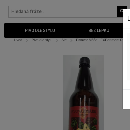
PIVO DLE STYLU
BEZ LEPKU
Úvod
Pivo dle stylu
Ale
Pivovar Máša - EXPeriment RED AL