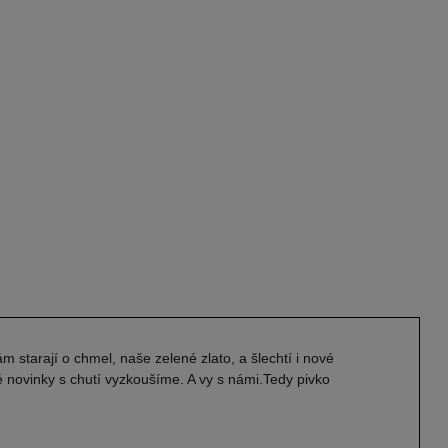
m starají o chmel, naše zelené zlato, a šlechtí i nové
é novinky s chutí vyzkoušíme. A vy s námi.Tedy pivko