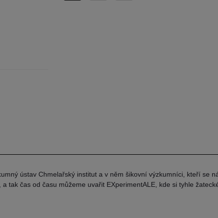
kumný ústav Chmelařský institut a v něm šikovní výzkumníci, kteří se ná
ělí, a tak čas od času můžeme uvařit EXperimentALE, kde si tyhle žateck