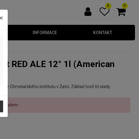
0
0
×
INFORMACE
KONTAKT
 z Chmelařského institutu v Žatci. Základ tvoří tři slady
ní skladem.