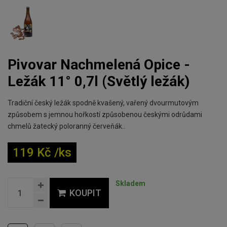
Pivovar Nachmelená Opice -
Ležák 11° 0,7l (Světlý ležák)
Tradiční český ležák spodně kvašený, vařený dvourmutovým
způsobem s jemnou hořkostí způsobenou českými odrůdami
chmelů žatecký poloranný červeňák..
119 Kč /ks
Skladem
KOUPIT