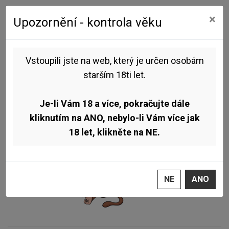
0
0
×
Upozornění - kontrola věku
Úvod
Pivo dle stylu
Ležák - Lager
Pivovar Nachmelená Opice - Ležák 11° 0,7l (Světlý ležák)
Vstoupili jste na web, který je určen osobám
starším 18ti let.
Je-li Vám 18 a více, pokračujte dále
kliknutím na ANO, nebylo-li Vám více jak
18 let, klikněte na NE.
NE
ANO