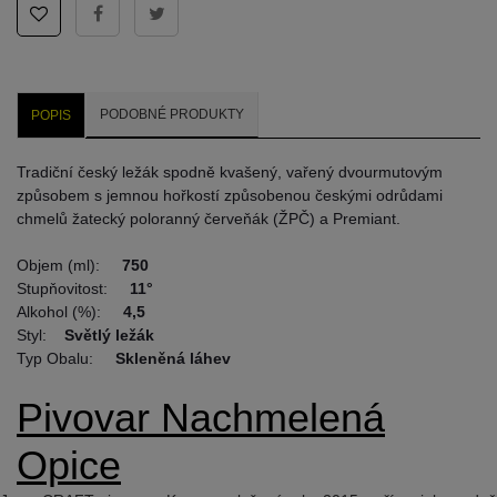
PODOBNÉ PRODUKTY
POPIS
Tradiční český ležák spodně kvašený, vařený dvourmutovým
způsobem s jemnou hořkostí způsobenou českými odrůdami
chmelů žatecký poloranný červeňák (ŽPČ) a Premiant.
Objem (ml):
750
Stupňovitost:
11°
Alkohol (%):
4,5
Styl:
Světlý ležák
Typ Obalu:
Skleněná láhev
Pivovar Nachmelená
Opice