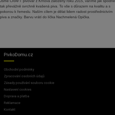
Jsme CRAFT pivovar z Krnova založený roku 2015, vaříme jak spodně
tak převážně svrchně kvašená piva. To vše s důrazem na kvalitu a s
pokorou k řemeslu. Naším cílem je dělat lidem radost prostřednictvím
piva a značky. Barvu vrátí do líčka Nachmelená Opička.
PivkoDomu.cz
Obchodní podmínky
Zpracování osobních údajů
Zásady používání souboru cookie
Nastavení cookies
Doprava a platba
Reklamace
Kontakt