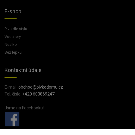
E-shop
Pivo dle stylu
Vouchery
Nealko
Bez lepku
Kontaktní údaje
E-mail:
obchod@pivkodomu.cz
Tel. číslo:
+420 603869247
Jsme na Facebooku!
PivkoDomu.cz