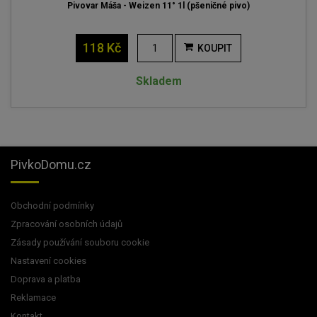
Pivovar Máša - Weizen 11° 1l (pšeničné pivo)
118 Kč
KOUPIT
Skladem
PivkoDomu.cz
Obchodní podmínky
Zpracování osobních údajů
Zásady používání souboru cookie
Nastavení cookies
Doprava a platba
Reklamace
Kontakt