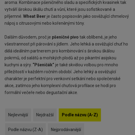
aroma. Kombinace pšeničného sladu a specifických kvasinek tak
vytváří širokou škálu chutí a vůní, které jsou sofistikované a
příjemné.
Wheat Beer
je často popisován jako osvěžující chmelový
nápoj s citrusovými nebo kořeněnými tóny.
Dalším důvodem, proč je
pšeničné pivo
tak oblíbené, je jeho
všestrannost při párování s jídlem. Jeho lehká a osvěžující chuť ho
dělá ideálním partnerem pro kombinování s širokou škálou
pokrmů, od salátů a mořských plodů až po pikantní asijskou
kuchyni a sýry.
“Pšeničák”
je také skvělou volbou pro mnoho
příležitostí v každém ročním období. Jeho lehký a osvěžující
charakter je perfektní pro venkovní setkání nebo společenské
akce, zatímco jeho komplexní chuťová profilace se hodí pro
formální večeře nebo degustační akce.
Nejlevnější
Nejdražší
Podle názvu (A-Z)
Podle názvu (Z-A)
Nejprodávanější