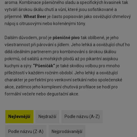
aroma. Kombinace pšeničného sladu a specifických kvasinek tak
vytváří širokou škálu chutí a vůní, které jsou sofistikované a
příjemné.
Wheat Beer
je často popisován jako osvěžující chmelový
nápoj s citrusovými nebo kořeněnými tóny.
Dalším důvodem, proč je
pšeničné pivo
tak oblíbené, je jeho
všestrannost při párování s jídlem. Jeho lehká a osvěžující chuť ho
dělá ideálním partnerem pro kombinování s širokou škálou
pokrmů, od salátů a mořských plodů až po pikantní asijskou
kuchyni a sýry.
“Pšeničák”
je také skvělou volbou pro mnoho
příležitostí v každém ročním období. Jeho lehký a osvěžující
charakter je perfektní pro venkovní setkání nebo společenské
akce, zatímco jeho komplexní chuťová profilace se hodí pro
formální večeře nebo degustační akce.
Nejlevnější
Nejdražší
Podle názvu (A-Z)
Podle názvu (Z-A)
Nejprodávanější