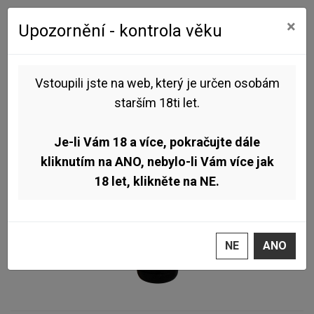
0
0
×
Upozornění - kontrola věku
Úvod
Pivo dle stylu
Ale
Pivovar Čestmír - SMASH APA Citra 12° 0,75l (American Pale Ale)
Vstoupili jste na web, který je určen osobám
starším 18ti let.
Je-li Vám 18 a více, pokračujte dále
kliknutím na ANO, nebylo-li Vám více jak
18 let, klikněte na NE.
NE
ANO