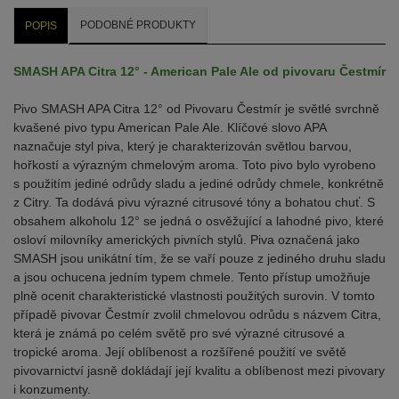
PODOBNÉ PRODUKTY
POPIS
SMASH APA Citra 12° - American Pale Ale od pivovaru Čestmír
Pivo SMASH APA Citra 12° od Pivovaru Čestmír je světlé svrchně
kvašené pivo typu American Pale Ale. Klíčové slovo APA
naznačuje styl piva, který je charakterizován světlou barvou,
hořkostí a výrazným chmelovým aroma. Toto pivo bylo vyrobeno
s použitím jediné odrůdy sladu a jediné odrůdy chmele, konkrétně
z Citry. Ta dodává pivu výrazné citrusové tóny a bohatou chuť. S
obsahem alkoholu 12° se jedná o osvěžující a lahodné pivo, které
osloví milovníky amerických pivních stylů. Piva označená jako
SMASH jsou unikátní tím, že se vaří pouze z jediného druhu sladu
a jsou ochucena jedním typem chmele. Tento přístup umožňuje
plně ocenit charakteristické vlastnosti použitých surovin. V tomto
případě pivovar Čestmír zvolil chmelovou odrůdu s názvem Citra,
která je známá po celém světě pro své výrazné citrusové a
tropické aroma. Její oblíbenost a rozšířené použití ve světě
pivovarnictví jasně dokládají její kvalitu a oblíbenost mezi pivovary
i konzumenty.