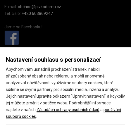
E-mail:
obchod@pivkodomu.cz
Tel. číslo:
+420 603869247
Jsme na Facebooku!
PivkoDomu.cz
Nastavení souhlasu s personalizací
Pivkodomu.cz (provozovatel GEO fashion s.r.o.),
Abychom vám usnadnili procházení stránek, nabídli
Náměstí starosty Pavla 15,
přizpůsobený obsah nebo reklamu a mohli anonymně
Kladno, 27201
analyzovat návštěvnost, využíváme soubory cookies, které
sdílíme se svými partnery pro sociální média, inzerci a analýzu.
IČ: 24145301
Jejich nastavení upravíte odkazem "Upravit nastavení" a kdykoliv
DIČ: CZ24145301
jej můžete změnit v patičce webu. Podrobnější informace
najdete v našich
Zásadách ochrany osobních údajů
a
používání
souborů cookies
.
Copyright 2026 ©
PivkoDomu.cz
Všechna práva vyhrazena.