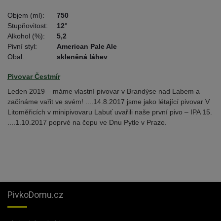
Objem (ml):
750
Stupňovitost:
12°
Alkohol (%):
5,2
Pivní styl:
American Pale Ale
Obal:
skleněná láhev
Pivovar Čestmír
Leden 2019 – máme vlastní pivovar v Brandýse nad Labem a
začínáme vařit ve svém! ....14.8.2017 jsme jako létající pivovar V
Litoměřicích v minipivovaru Labuť uvařili naše první pivo – IPA 15.
....1.10.2017 poprvé na čepu ve Dnu Pytle v Praze.
PivkoDomu.cz